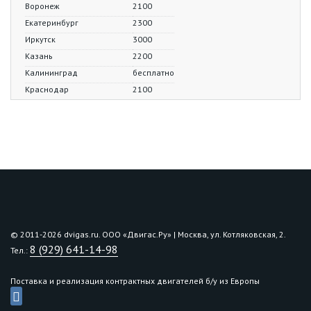
Воронеж
2100
Екатеринбург
2300
Иркутск
3000
Казань
2200
Калининград
бесплатно
Краснодар
2100
Красноярск
3300
Курск
1900
Липецк
2100
Москва
2000
Мурманск
2300
Нижний Тагил
2200
Нижний Новгород
1900
Новосибирск
3100
© 2011-2026 dvigas.ru. ООО «Двигaс.Ру» | Москва, ул. Котляковская, 2.
Омск
2900
8 (929) 641-14-98
Тел.:
Оренбург
2200
Пенза
1800
Поставка и реализация контрактных двигателей б/у из Европы
Пермь
2400
Пятигорск
2100