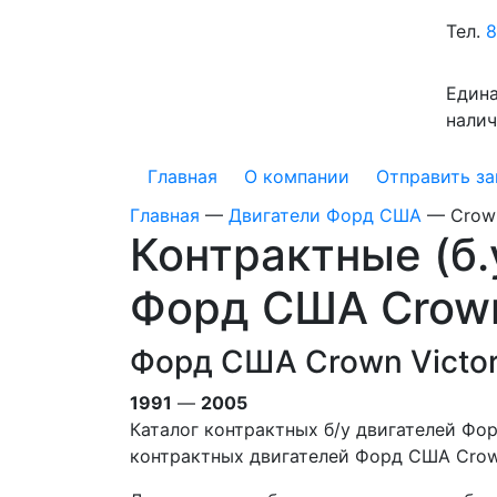
Тел.
8
Едина
налич
Главная
О компании
Отправить за
Главная
—
Двигатели Форд США
—
Crown
Контрактные (б.
Форд США Crown 
Форд США Crown Victori
1991
—
2005
Каталог контрактных б/у двигателей Фор
контрактных двигателей Форд США Crown 