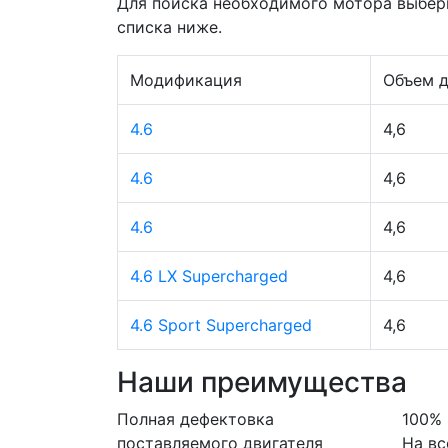
Для поиска необходимого мотора выбер
списка ниже.
Модификация
Объем д
4.6
4,6
4.6
4,6
4.6
4,6
4.6 LX Supercharged
4,6
4.6 Sport Supercharged
4,6
Наши преимущества
Полная дефектовка
100% 
поставляемого двигателя
На в