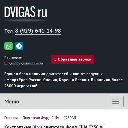
8 (929) 641-14-98
Тел.
Партнерам
Обратный звонок
Подтверждение заказа
Единая база наличия двигателей и кпп от ведущих
импортёров России, Японии, Кореи и Европы. В наличии более
23000 агрегатов!
Меню
Главная
—
Двигатели Форд США
—
F250 VII
Контрактные (б.у.) двигатели Форд США F250 VII