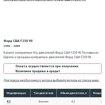
Форд США F250 VII
1996
—
2003
Каталог контрактных б/у двигателей Форд США F250 VII. Поставка из
Европы и продажа контрактных двигателей Форд США F250 VII.
Оплата осуществляется при получении
Возможна продажа в кредит
Для поиска необходимого мотора выберите модель из списка ниже.
Модификация
Тип двигателя
Объем двигателя, л
Мощность
4.2
Бензин
4,2
21