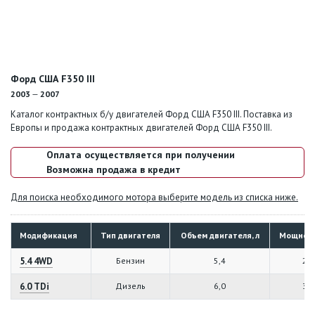
Форд США F350 III
2003
—
2007
Каталог контрактных б/у двигателей Форд США F350 III. Поставка из
Европы и продажа контрактных двигателей Форд США F350 III.
Оплата осуществляется при получении
Возможна продажа в кредит
Для поиска необходимого мотора выберите модель из списка ниже.
Модификация
Тип двигателя
Объем двигателя, л
Мощность
5.4 4WD
Бензин
5,4
26
6.0 TDi
Дизель
6,0
32