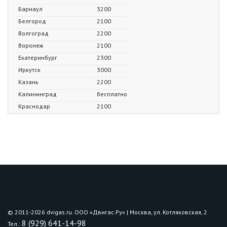
Барнаул
3200
Белгород
2100
Волгоград
2200
Воронеж
2100
Екатеринбург
2300
Иркутск
3000
Казань
2200
Калининград
бесплатно
Краснодар
2100
Красноярск
3300
Курск
1900
Липецк
2100
Москва
2000
Мурманск
2300
Нижний Тагил
2200
Нижний Новгород
1900
Новосибирск
3100
© 2011-2026 dvigas.ru. ООО «Двигaс.Ру» | Москва, ул. Котляковская, 2.
Омск
2900
8 (929) 641-14-98
Тел.: