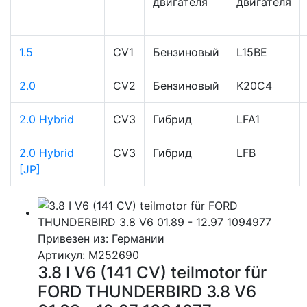
двигателя
двигателя
1.5
CV1
Бензиновый
L15BE
2.0
CV2
Бензиновый
K20C4
2.0 Hybrid
CV3
Гибрид
LFA1
2.0 Hybrid
CV3
Гибрид
LFB
[JP]
Привезен из: Германии
Артикул
: M252690
3.8 I V6 (141 CV) teilmotor für
FORD THUNDERBIRD 3.8 V6