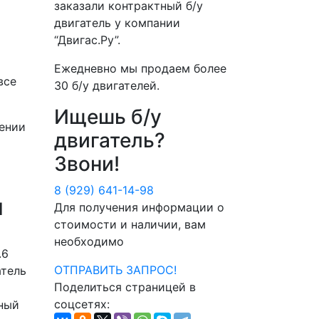
заказали контрактный б/у
двигатель у компании
“Двигас.Ру”
.
Ежедневно мы продаем более
все
30 б/у двигателей
.
Ищешь б/у
ении
двигатель?
Звони!
8 (929) 641-14-98
I
Для получения информации о
стоимости и наличии, вам
необходимо
.6
ОТПРАВИТЬ ЗАПРОС!
атель
Поделиться страницей в
соцсетях:
лный