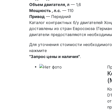
Объем двигателя, л
— 1,6
Мощность , л.с.
— 110
Привод
— Передний
Каталог контрактных б/у двигателей Хонд
доставлены из стран Евросоюза (Германии
двигатели предоставляются необходимые
Для уточнения стоимости необходимого
нажмите
"Запрос цены и наличия"
.
Пр
К
(
Ко
D1
от
пр