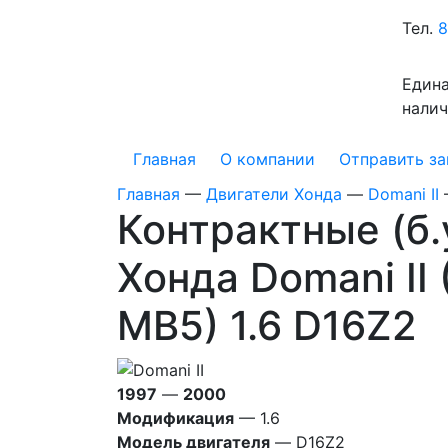
Тел.
8
Едина
налич
Главная
О компании
Отправить за
Главная
—
Двигатели Хонда
—
Domani II
Контрактные (б.
Хонда Domani II
MB5) 1.6 D16Z2
1997
—
2000
Модификация
— 1.6
Модель двигателя
— D16Z2