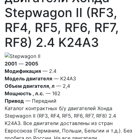
Stepwagon II (RF3,
RF4, RF5, RF6, RF7,
RF8) 2.4 K24A3
2001
—
2005
Модификация
— 2.4
Модель двигателя
— K24A3
Объем двигателя, л
— 2,4
Мощность , л.с.
— 162
Привод
— Передний
Каталог контрактных б/у двигателей Хонда
Stepwagon II (RF3, RF4, RF5, RF6, RF7, RF8) 2.4
K24A3. Все двигатели доставлены из стран
Евросоюза (Германии, Польши, Бельгии и т.д.). Без
пробега по России. На все двигатели