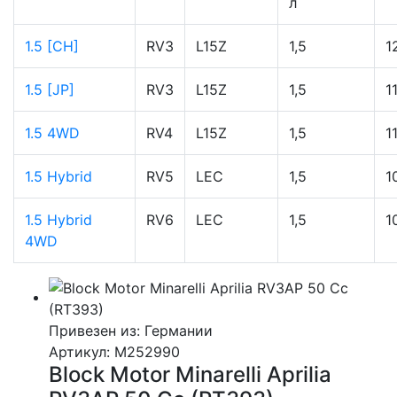
л
1.5 [CH]
RV3
L15Z
1,5
1
1.5 [JP]
RV3
L15Z
1,5
1
1.5 4WD
RV4
L15Z
1,5
1
1.5 Hybrid
RV5
LEC
1,5
1
1.5 Hybrid
RV6
LEC
1,5
1
4WD
Привезен из: Германии
Артикул
: M252990
Block Motor Minarelli Aprilia