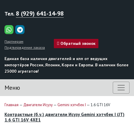
8 (929) 641-14-98
Тел.
Партнерам
Обратный звонок
Подтверждение заказа
Единая база наличия двигателей и кпп от ведущих
импортёров России, Японии, Кореи и Европы. В наличии более
23000 агрегатов!
Меню
Главная
—
Двигатели Исузу
—
Gemini хэтчбек I
—
1.6 GTI 16V
Контрактные (б.у.) двигатели Исузу Gemini хэтчбек I (JT)
1.6 GTI 16V 4XE1