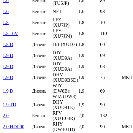
1.6
Бензин
1,6
89
(TU5JP)
1.6
Бензин
NFT
1,6
98
LFZ
1.8
Бензин
1,8
101
(XU7JP)
LFY
1.8 16V
Бензин
1,8
110
(XU7JP4)
1.8 D
Дизель
161 (XUD7)
1,8
60
DJY
1.9 D
Дизель
1,9
69
(XUD9A)
DJY
1.9 D
Дизель
1,9
68
(XUD9A)
DHV
1.9 D
Дизель
1,9
75
МКП
(XUD9BSD)
WJY
1.9 D
Дизель
(DW8B);
1,9
69
WJZ (DW8)
DHY
1.9 TD
Дизель
1,9
90
(XUD9TE)
RFV
2.0
Бензин
2,0
132
(XU10J4R)
RHY
2.0 HDI 90
Дизель
2,0
90
МКП
(DW10TD)