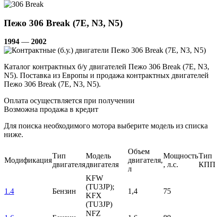
Пежо 306 Break (7E, N3, N5)
1994
—
2002
Каталог контрактных б/у двигателей Пежо 306 Break (7E, N3,
N5). Поставка из Европы и продажа контрактных двигателей
Пежо 306 Break (7E, N3, N5).
Оплата осуществляется при получении
Возможна продажа в кредит
Для поиска необходимого мотора выберите модель из списка
ниже.
Объем
Тип
Модель
Мощность
Тип
Модификация
двигателя,
двигателя
двигателя
, л.с.
КПП
л
KFW
(TU3JP);
1.4
Бензин
1,4
75
KFX
(TU3JP)
NFZ