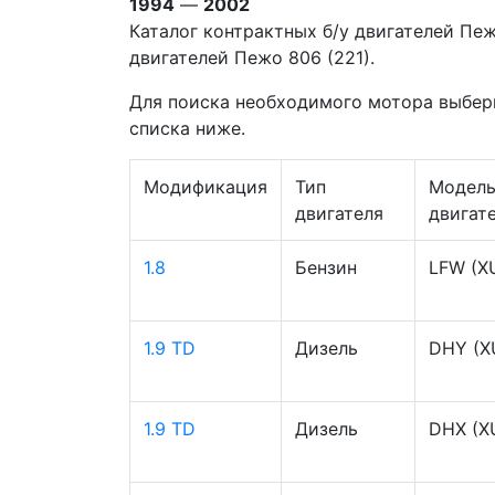
1994
—
2002
Каталог контрактных б/у двигателей Пе
двигателей Пежо 806 (221).
Для поиска необходимого мотора выбер
списка ниже.
Модификация
Тип
Модел
двигателя
двигат
1.8
Бензин
LFW (X
1.9 TD
Дизель
DHY (X
1.9 TD
Дизель
DHX (X