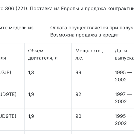
жо 806 (221). Поставка из Европы и продажа контрактн
ите модель из
Оплата осуществляется при получ
Возможна продажа в кредит
ь
Объем
Мощность ,
Даты
еля
двигателя, л
л.с.
выпуск
U7JP)
1,8
99
1995 —
2002
UD9TE)
1,9
92
1997 —
2002
UD9TE)
1,9
90
1995 —
2002