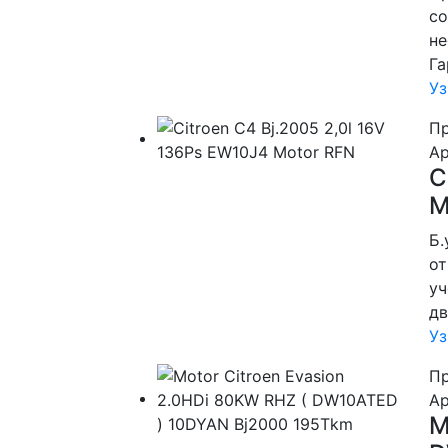
со
не
Га
Уз
Пр
Ар
C
M
Б.
от
уч
дв
Уз
Пр
Ар
M