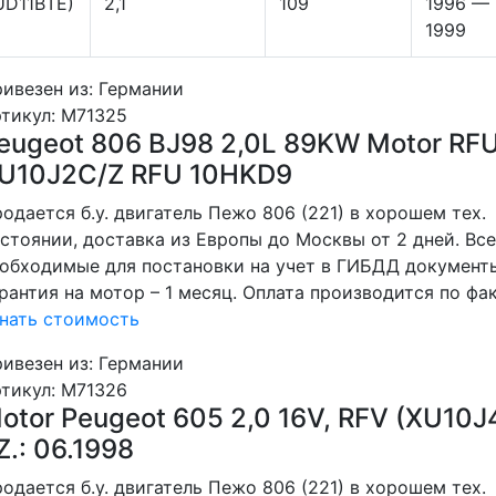
UD11BTE)
2,1
109
1996 —
1999
ивезен из: Германии
тикул
: M71325
eugeot 806 BJ98 2,0L 89KW Motor RF
U10J2C/Z RFU 10HKD9
одается б.у. двигатель Пежо 806 (221) в хорошем тех.
стоянии, доставка из Европы до Москвы от 2 дней. Все
обходимые для постановки на учет в ГИБДД документ
рантия на мотор – 1 месяц. Оплата производится по фак
нать стоимость
ивезен из: Германии
тикул
: M71326
otor Peugeot 605 2,0 16V, RFV (XU10J
Z.: 06.1998
одается б.у. двигатель Пежо 806 (221) в хорошем тех.