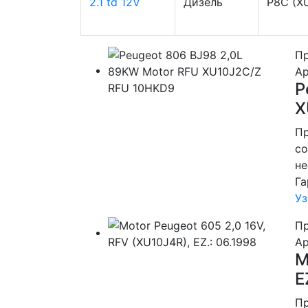
2.1 td 12V
Дизель
P8C (X
Пр
Ар
P
X
Пр
со
не
Га
Уз
Пр
Ар
M
E
Пр