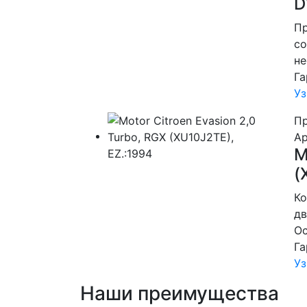
D
Пр
со
не
Га
Уз
Пр
Ар
M
(
Ко
дв
Ос
Га
Уз
Наши преимущества